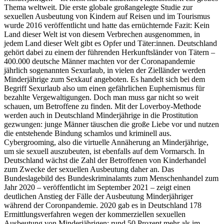
Thema weltweit. Die erste globale großangelegte Studie zur
sexuellen Ausbeutung von Kindern auf Reisen und im Tourismus
wurde 2016 veröffentlicht und hatte das ernüchternde Fazit: Kein
Land dieser Welt ist von diesem Verbrechen ausgenommen, in
jedem Land dieser Welt gibt es Opfer und Täter:innen. Deutschland
gehört dabei zu einem der führenden Herkunftsländer von Tätern –
400.000 deutsche Männer machten vor der Coronapandemie
jährlich sogenannten Sexurlaub, in vielen der Zielländer werden
Minderjährige zum Sexkauf angeboten. Es handelt sich bei dem
Begriff Sexurlaub also um einen gefährlichen Euphemismus für
bezahlte Vergewaltigungen. Doch man muss gar nicht so weit
schauen, um Betroffene zu finden. Mit der Loverboy-Methode
werden auch in Deutschland Minderjährige in die Prostitution
gezwungen: junge Männer täuschen die große Liebe vor und nutzen
die entstehende Bindung schamlos und kriminell aus.
Cybergrooming, also die virtuelle Annäherung an Minderjährige,
um sie sexuell auszubeuten, ist ebenfalls auf dem Vormarsch. In
Deutschland wächst die Zahl der Betroffenen von Kinderhandel
zum Zwecke der sexuellen Ausbeutung daher an. Das
Bundeslagebild des Bundeskriminalamts zum Menschenhandel zum
Jahr 2020 – veröffentlicht im September 2021 – zeigt einen
deutlichen Anstieg der Fälle der Ausbeutung Minderjähriger
während der Coronpandemie. 2020 gab es in Deutschland 178
Ermittlungsverfahren wegen der kommerziellen sexuellen
Ausbeutung von Minderjährigen; rund 50 Prozent mehr als im