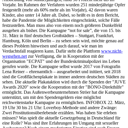
Vorjahr. Im Rahmen der Verfahren wurden 251 minderjährige Opfer
festgestellt (mehr als 60% mehr als im Vorjahr), 42 davon waren
Kinder, also unter 14 Jahre alt. Dabei, so heißt es in dem Bericht,
habe die Pandemie die Möglichkeiten eingeschränkt, solche Fälle
festzustellen. Man muss also von einem noch größeren Dunkelfeld
ausgehen als bisher. Die Kampagne “not for sale”, die von 15. bis
31. März in fünf deutschen Großstädten – Stuttgart, Frankfurt,
Hamburg, Köln und Berlin – zu sehen sein wird, möchte genau auf
dieses Problem hinweisen und auch darauf, wie man im
Verdachtsfall reagieren kann. Dafür steht die Plattform
www.nicht-
wegsehen.net
zur Verfügung, die in Kooperation mit der
Organisation "ECPAT" und der Bundeskriminalpolizei ins Leben
gerufen wurde. Die Kampagne selbst wurde 2017 von Fotografin
Lena Reiner – ehrenamtlich – ausgearbeitet und initiiert, seit 2018
sind die Großflächenplakate in immer anderen deutschen Städten zu
sehen. Die aktuelle Plakataktion wird durch die Spenden der "JUVE
Awards 2020" sowie die Kooperation mit der "BONO-Direkthilfe"
ermöglicht. Das Außenwerbeunternehmen Ströer hat die Kampagne
unterstützt, um mit den Spendengeldern eine möglichst
reichweitenstarke Kampagne zu ermöglichen. INFOBOX 22. März,
19 Uhr 30 bis 21 Uhr: Loverboy-Methode und andere Zwänge:
Zwei Prostitutionsüberlebende erzählen. Was haben Sie erleben
müssen? Was spielt die aktuelle Gesetzgebung in Deutschland für
eine Rolle? Was sind ihre Erfahrungen im Umgang mit sexueller