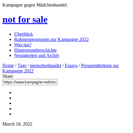
Kampagne gegen Mädchenhandel.
not for sale
Überblick
Rahmenprogramm zur Kampagne 2022
Was tun?
Hintergrundgeschichte
Neuigkeiten und Archiv
Home
/
Tags
/
menschenhandel
/
Essays
/
Pressemitteilung zur
Kampagne 2022
Share
March 18, 2022