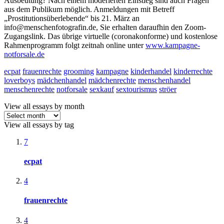
Ausbeutung? Nach einem moderierten Einstieg sind auch Fragen
aus dem Publikum möglich. Anmeldungen mit Betreff
„Prostitutionsüberlebende“ bis 21. März an
info@menschenfotografin.de, Sie erhalten daraufhin den Zoom-
Zugangslink. Das übrige virtuelle (coronakonforme) und kostenlose
Rahmenprogramm folgt zeitnah online unter
www.kampagne-
notforsale.de
ecpat
frauenrechte
grooming
kampagne
kinderhandel
kinderrechte
loverboys
mädchenhandel
mädchenrechte
menschenhandel
menschenrechte
notforsale
sexkauf
sextourismus
ströer
View all essays by month
View all essays by tag
7
ecpat
4
frauenrechte
4