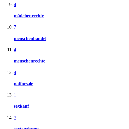
4
mädchenrechte
7
menschenhandel
4
menschenrechte
4
notforsale
1
sexkauf
7
sextourismus